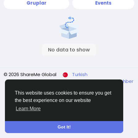
Gruplar
Events
No data to show
© 2026 ShareMe Global
Turkish
Koşullar
Gizlilik
Contact Us
Support Center
Rehber
This website uses cookies to ensure you get
the best experience on our website
Learn More
Got It!