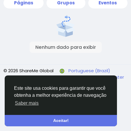
Páginas
Grupos
Eventos
Nenhum dado para exibir
© 2026 ShareMe Global
Portuguese (Brazil)
Termos
Privacidade
Fale conosco
Support Center
Diretório
Este site usa cookies para garantir que você
obtenha a melhor experiência de navegação
Saber mais
Aceitar!