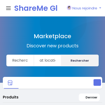
ShareMe Gl
Nous rejoindre
obal
Marketplace
Discover new products
Rechercher
Produits
Dernier