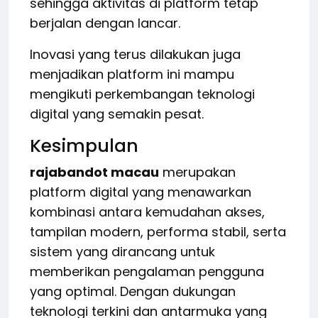
sehingga aktivitas di platform tetap
berjalan dengan lancar.
Inovasi yang terus dilakukan juga
menjadikan platform ini mampu
mengikuti perkembangan teknologi
digital yang semakin pesat.
Kesimpulan
rajabandot macau
merupakan
platform digital yang menawarkan
kombinasi antara kemudahan akses,
tampilan modern, performa stabil, serta
sistem yang dirancang untuk
memberikan pengalaman pengguna
yang optimal. Dengan dukungan
teknologi terkini dan antarmuka yang