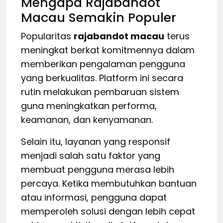
Mengapa Rajabandot
Macau Semakin Populer
Popularitas
rajabandot macau
terus
meningkat berkat komitmennya dalam
memberikan pengalaman pengguna
yang berkualitas. Platform ini secara
rutin melakukan pembaruan sistem
guna meningkatkan performa,
keamanan, dan kenyamanan.
Selain itu, layanan yang responsif
menjadi salah satu faktor yang
membuat pengguna merasa lebih
percaya. Ketika membutuhkan bantuan
atau informasi, pengguna dapat
memperoleh solusi dengan lebih cepat