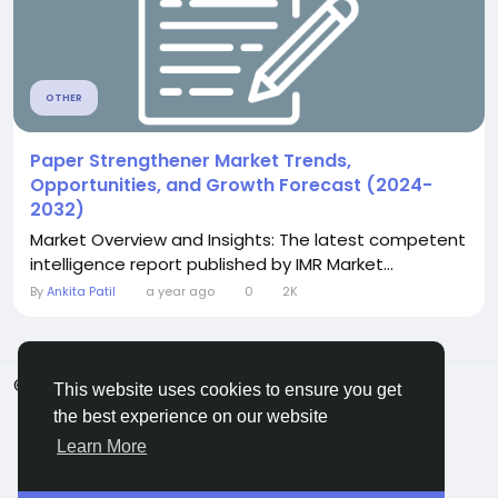
OTHER
Paper Strengthener Market Trends,
Opportunities, and Growth Forecast (2024-
2032)
Market Overview and Insights: The latest competent
intelligence report published by IMR Market...
By
Ankita Patil
a year ago
0
2K
© 2026 ShareMe Global
English
This website uses cookies to ensure you get
Terms
Privacy
Contact Us
Support Center
the best experience on our website
Directory
Learn More