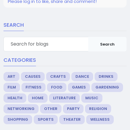
Please log in to like, share and comment!
SEARCH
Search
CATEGORIES
ART
CAUSES
CRAFTS
DANCE
DRINKS
FILM
FITNESS
FOOD
GAMES
GARDENING
HEALTH
HOME
LITERATURE
MUSIC
NETWORKING
OTHER
PARTY
RELIGION
SHOPPING
SPORTS
THEATER
WELLNESS