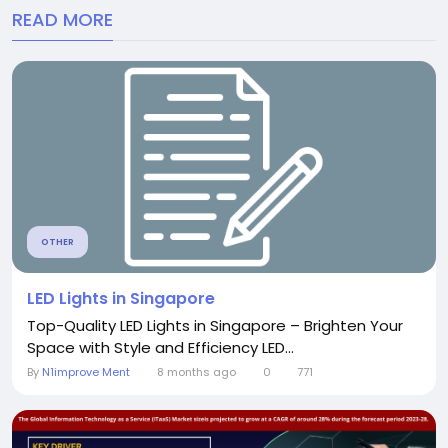
READ MORE
OTHER
LED Lights in Singapore
Top-Quality LED Lights in Singapore – Brighten Your
Space with Style and Efficiency LED...
By
N1improve Ment
8 months ago
0
771