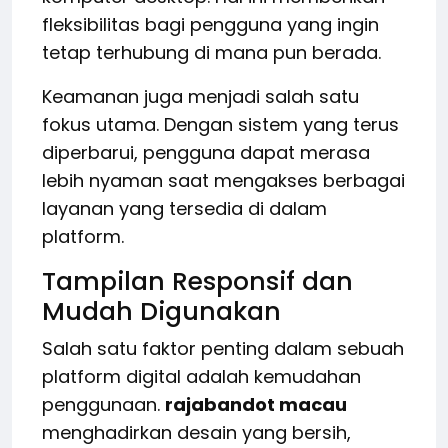
fleksibilitas bagi pengguna yang ingin
tetap terhubung di mana pun berada.
Keamanan juga menjadi salah satu
fokus utama. Dengan sistem yang terus
diperbarui, pengguna dapat merasa
lebih nyaman saat mengakses berbagai
layanan yang tersedia di dalam
platform.
Tampilan Responsif dan
Mudah Digunakan
Salah satu faktor penting dalam sebuah
platform digital adalah kemudahan
penggunaan.
rajabandot macau
menghadirkan desain yang bersih,