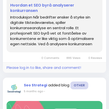
Hvordan et SEO byrå analyserer
konkurransen
Introduksjon Når bedrifter ønsker å styrke sin
digitale tilstedeværelse, spiller
konkurranseanalyse en sentral rolle. Et
profesjonelt SEO byrå vet at forståelse av
konkurrentene er like viktig som å optimalisere
egen nettside. Ved å analysere konkurransen
kan et SEO byrå identifisere muligheter, finne hull
i markedet og utvikle en strategi...
0 Comments
886 Views
0 Reviews
Please log in to like, share and comment!
added blog
Seo Strategi
OTHER
5 months ago
-