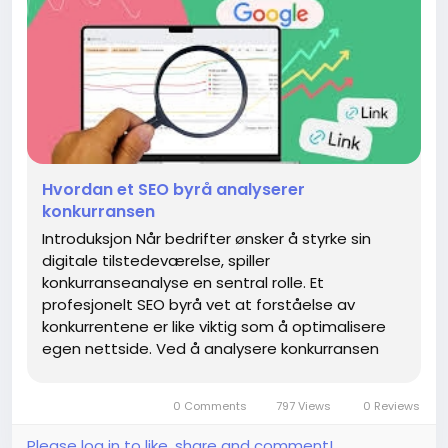
Hvordan et SEO byrå analyserer
konkurransen
Introduksjon Når bedrifter ønsker å styrke sin
digitale tilstedeværelse, spiller
konkurranseanalyse en sentral rolle. Et
profesjonelt SEO byrå vet at forståelse av
konkurrentene er like viktig som å optimalisere
egen nettside. Ved å analysere konkurransen
kan et SEO byrå identifisere muligheter, finne hull
i markedet og utvikle en strategi...
0 Comments
797 Views
0 Reviews
Please log in to like, share and comment!