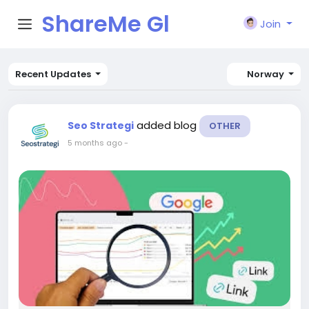
ShareMe Gl
Join
obal
Recent Updates
Norway
added blog
Seo Strategi
OTHER
5 months ago
-