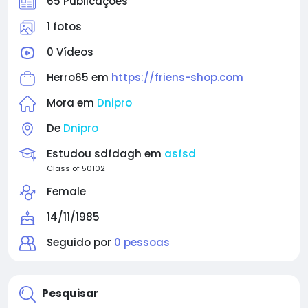
65 Publicações
1 fotos
0 Vídeos
Herro65 em
https://friens-shop.com
Mora em
Dnipro
De
Dnipro
Estudou sdfdagh em
asfsd
Class of 50102
Female
14/11/1985
Seguido por
0 pessoas
Pesquisar