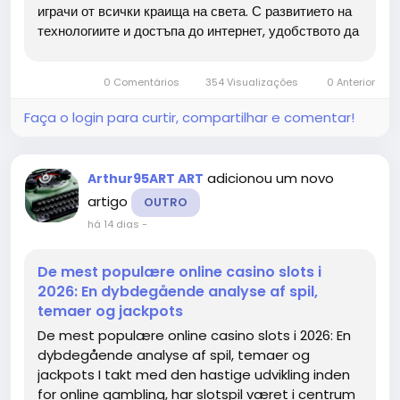
играчи от всички краища на света. С развитието на
технологиите и достъпа до интернет, удобството да
играеш любимите си игри от комфорта на
собствения дом стана реалност. Въведението на
0 Comentários
354 Visualizações
0 Anterior
разнообразни бонуси за...
Faça o login para curtir, compartilhar e comentar!
adicionou um novo
Arthur95ART ART
artigo
OUTRO
há 14 dias
-
De mest populære online casino slots i
2026: En dybdegående analyse af spil,
temaer og jackpots
De mest populære online casino slots i 2026: En
dybdegående analyse af spil, temaer og
jackpots I takt med den hastige udvikling inden
for online gambling, har slotspil været i centrum