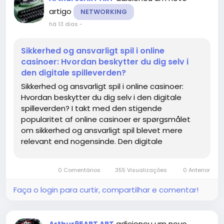
artigo
NETWORKING
há 13 dias
-
Sikkerhed og ansvarligt spil i online
casinoer: Hvordan beskytter du dig selv i
den digitale spilleverden?
Sikkerhed og ansvarligt spil i online casinoer:
Hvordan beskytter du dig selv i den digitale
spilleverden? I takt med den stigende
popularitet af online casinoer er spørgsmålet
om sikkerhed og ansvarligt spil blevet mere
relevant end nogensinde. Den digitale
spilleverden byder på utallige muligheder for
underholdning og gevinst, men den kommer
0 Comentários
355 Visualizações
0 Anterior
også med en række...
Faça o login para curtir, compartilhar e comentar!
adicionou um novo
Arthur95ART ART