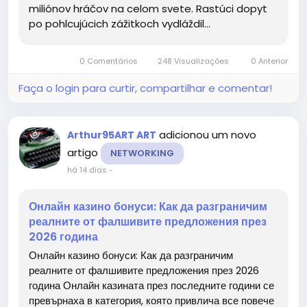
miliónov hráčov na celom svete. Rastúci dopyt
po pohlcujúcich zážitkoch vydláždil...
0 Comentários
248 Visualizações
0 Anterior
Faça o login para curtir, compartilhar e comentar!
adicionou um novo
Arthur95ART ART
artigo
NETWORKING
há 14 dias
-
Онлайн казино бонуси: Как да разграничим
реалните от фалшивите предложения през
2026 година
Онлайн казино бонуси: Как да разграничим
реалните от фалшивите предложения през 2026
година Онлайн казината през последните години се
превърнаха в категория, която привлича все повече