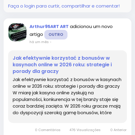
Faça o login para curtir, compartilhar e comentar!
adicionou um novo
Arthur95ART ART
artigo
OUTRO
há um mês
-
Jak efektywnie korzystać z bonusów w
kasynach online w 2026 roku: strategie i
porady dla graczy
Jak efektywnie korzystać z bonusów w kasynach
online w 2026 roku: strategie i porady dla graczy
W miarę jak kasyna online zyskują na
popularności, konkurencja w tej branży staje się
coraz bardziej zacięta. W 2026 roku gracze mają
do dyspozycji szeroką gamę bonusów, które
oferują im szansę na zwiększenie swojego
budżetu oraz poprawienie doświadczeń
0 Comentários
476 Visualizações
0 Anterior
związanych...