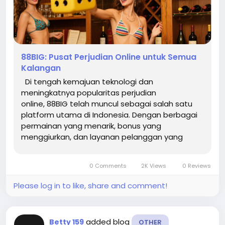
88BIG: Pusat Perjudian Online untuk Semua
Kalangan
Di tengah kemajuan teknologi dan
meningkatnya popularitas perjudian
online, 88BIG telah muncul sebagai salah satu
platform utama di Indonesia. Dengan berbagai
permainan yang menarik, bonus yang
menggiurkan, dan layanan pelanggan yang
responsif, 88BIG menawarkan pengalaman
bermain yang tidak hanya menyenangkan
0 Comments
2K Views
0 Reviews
tetapi juga menguntungkan. Artikel ini akan
membahas lebih dalam...
Please log in to like, share and comment!
added blog
Betty 159
OTHER