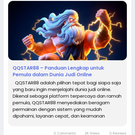
QQSTAR88 – Panduan Lengkap untuk
Pemula dalam Dunia Judi Online
QQSTAR88 adalah pilihan tepat bagi siapa saja
yang baru ingin menjelajahi dunia judi online.
Dikenal sebagai platform terpercaya dan ramah
pemula, QQSTAR88 menyediakan beragam
permainan dengan sistem yang mudah
dipahami, layanan cepat, dan keamanan
maksimal. 1. Mengapa QQSTAR88 Cocok untuk
Pemula? Bagi pemula, langkah awal bermain judi
0 Comments
2K Views
0 Reviews