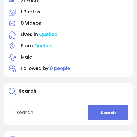
21 Posts
1 Photos
0 Videos
Lives in
Quebec
From
Quebec
Male
Followed by
0 people
Search
Search