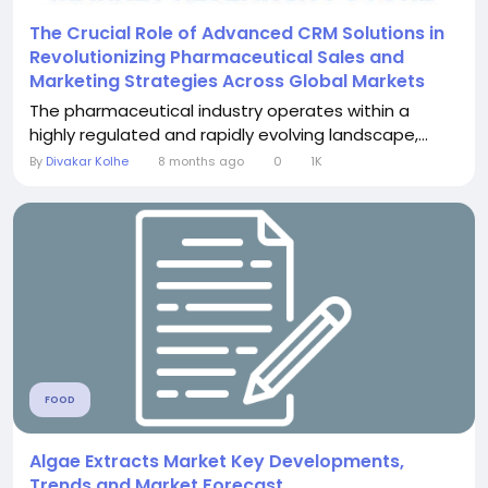
The Crucial Role of Advanced CRM Solutions in
Revolutionizing Pharmaceutical Sales and
Marketing Strategies Across Global Markets
The pharmaceutical industry operates within a
highly regulated and rapidly evolving landscape,...
By
Divakar Kolhe
8 months ago
0
1K
FOOD
Algae Extracts Market Key Developments,
Trends and Market Forecast