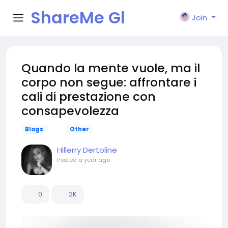
ShareMe Gl
Join
obal
Quando la mente vuole, ma il
corpo non segue: affrontare i
cali di prestazione con
consapevolezza
Blogs
Other
Hillerry Dertoline
Posted
a year ago
0
2K