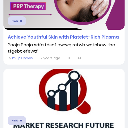
HEALTH
Achieve Youthful Skin with Platelet-Rich Plasma
Pooja Pooja sdfa fdsaf ewrwq retwb wqtnbew tbe
tfgebt efewtf
By
Philip Combs
2 years ago
0
4K
HEALTH