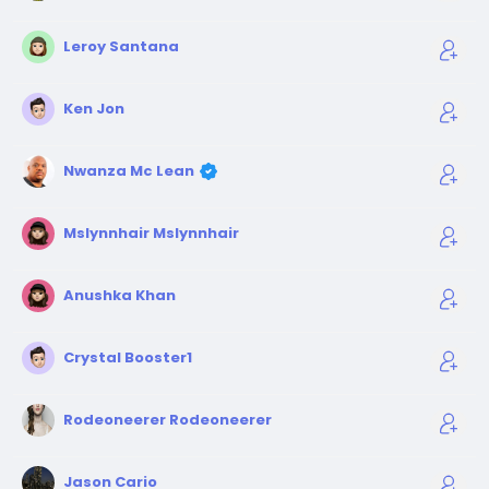
Leroy Santana
Ken Jon
Nwanza Mc Lean
Mslynnhair Mslynnhair
Anushka Khan
Crystal Booster1
Rodeoneerer Rodeoneerer
Jason Cario