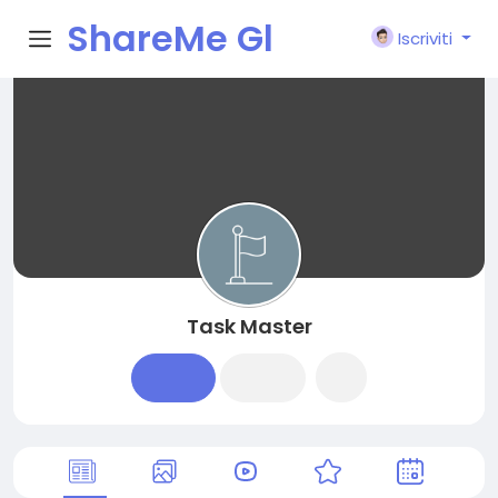
ShareMe Gl
Iscriviti
obal
Task Master