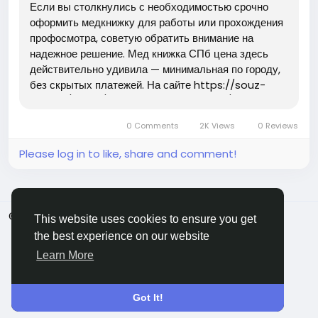
Если вы столкнулись с необходимостью срочно
оформить медкнижку для работы или прохождения
профосмотра, советую обратить внимание на
надежное решение. Мед книжка СПб цена здесь
действительно удивила — минимальная по городу,
без скрытых платежей. На сайте https://souz-
med.ru/uslugi/meditsinskaya-knizhka/ можно
быстро и официально оформить медицинскую
0 Comments
2K Views
0 Reviews
книжку всего за один час. Документ...
Please log in to like, share and comment!
© 2026 ShareMe Global
English
This website uses cookies to ensure you get
Terms
Privacy
Contact Us
Support Center
the best experience on our website
Directory
Learn More
Got It!