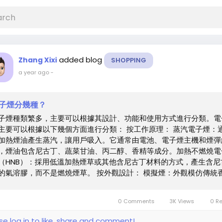
added blog
Zhang Xixi
SHOPPING
a year ago
-
子煙分幾種？
子煙種類繁多，主要可以根據其設計、功能和使用方式進行分類。電
主要可以根據以下幾個方面進行分類： 按工作原理： 蒸汽電子煙：
加熱煙油產生蒸汽，讓用戶吸入。它通常由電池、電子煙主機和煙彈
，煙油包含尼古丁、蔬菜甘油、丙二醇、香精等成分。加熱不燃燒電
（HNB）：採用低溫加熱煙草或其他含尼古丁材料的方式，產生含尼
的氣溶膠，而不是燃燒煙草。 按外觀設計： 模擬煙：外觀模仿傳統
，體積小巧，有的帶有模擬煙灰頭的發光效果。非模擬煙：形態多樣
局限於傳統煙的外形，可以有多種創意設計。 按煙油成分： 尼古丁
0 Comments
3K Views
0 R
煙：菸油中含有尼古丁，滿足尼古丁需求。無尼古丁電子煙：電子果
含尼古丁，常用於享受蒸汽體驗或作為過渡期產品。 按煙霧量： 小
se log in to like, share and comment!