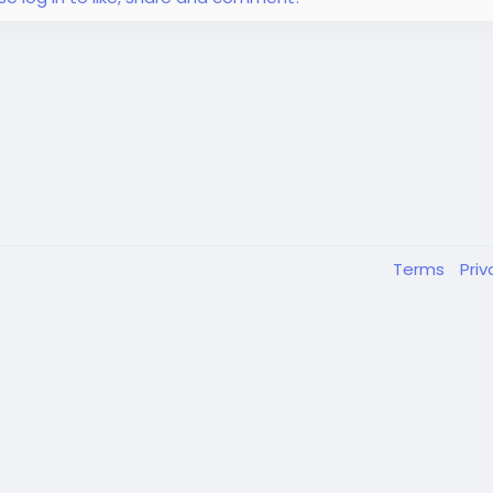
：產生的煙霧量較小，適合日常便攜和低調使用。大煙：產生大量煙
，通常被電子煙玩家用於特技表演和追求更強烈的視覺效果。 按使
...
Terms
Pri