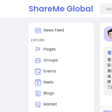
ShareMe Global
News Feed
EXPLORE
Pages
電
電
Groups
菸
過
Events
成
煙
Reels
丁
煙
Blogs
不
子
Market
不
Plea