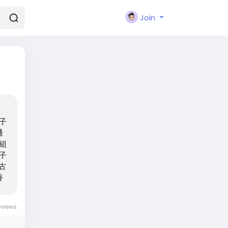
Join
子
通
組
子
古
香
，
電
eviews
汁