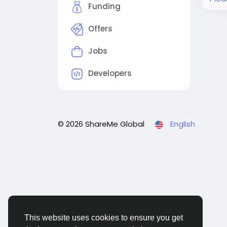
煙
Funding
霧
數：
Offers
Jobs
Developers
© 2026 ShareMe Global
English
This website uses cookies to ensure you get