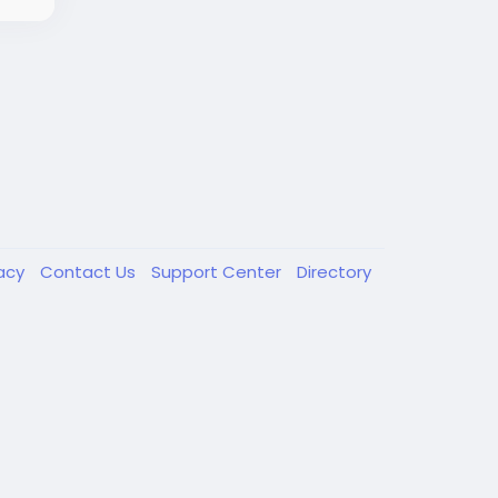
用次
vacy
Contact Us
Support Center
Directory