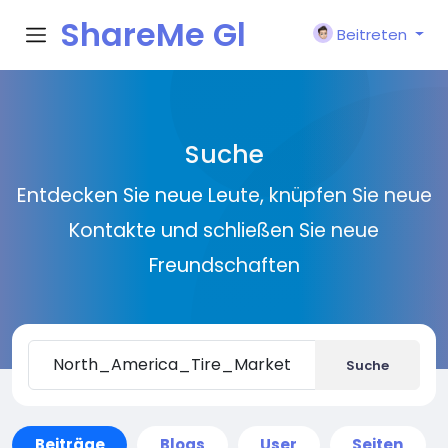
ShareMe Gl
Beitreten
obal
Suche
Entdecken Sie neue Leute, knüpfen Sie neue
Kontakte und schließen Sie neue
Freundschaften
Suche
Beiträge
Blogs
User
Seiten