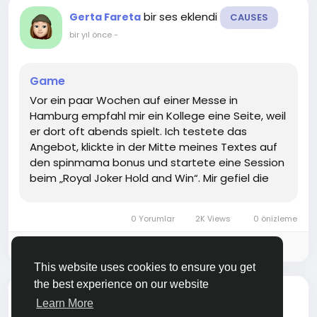
bir ses eklendi
Gerta Fareta
CAUSES
bir yıl önce
-
Game
Vor ein paar Wochen auf einer Messe in
Hamburg empfahl mir ein Kollege eine Seite, weil
er dort oft abends spielt. Ich testete das
Angebot, klickte in der Mitte meines Textes auf
den spinmama bonus und startete eine Session
beim „Royal Joker Hold and Win“. Mir gefiel die
Struktur der Lobby: schnell zu verstehen, keine
überflüssigen Elemente. Am Ende war ich
0 Yorumlar
2K Views
0 önizleme
zufrieden...
Please log in to like, share and comment!
This website uses cookies to ensure you get
the best experience on our website
bir ses eklendi
Gerta Fareta
CRAFTS
Learn More
bir yıl önce
-