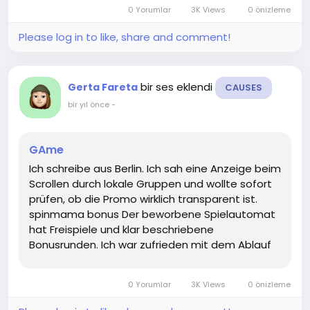
Schwester schaute mit, wir lachten über einen
0 Yorumlar
3K Views
0 önizleme
netten kleinen Gewinn. Die...
Please log in to like, share and comment!
bir ses eklendi
Gerta Fareta
CAUSES
bir yıl önce
-
GAme
Ich schreibe aus Berlin. Ich sah eine Anzeige beim
Scrollen durch lokale Gruppen und wollte sofort
prüfen, ob die Promo wirklich transparent ist.
spinmama bonus Der beworbene Spielautomat
hat Freispiele und klar beschriebene
Bonusrunden. Ich war zufrieden mit dem Ablauf
und probierte mehrere Runden; meine
Schwester schaute mit, wir lachten über einen
0 Yorumlar
3K Views
0 önizleme
netten kleinen Gewinn. Die...