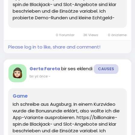
spin.de Blackjack- und Slot-Angebote sind klar
beschrieben und die Einsätze variabel. Ich
probierte Demo-Runden und kleine Echtgeld-
Spins; eine Kollegin gab mir Tipps. Die Bedienung
blieb stabil und die Sessions wirkten
0 Yorumlar
3K Views
0 önizleme
überschaubar. Die...
Please log in to like, share and comment!
bir ses eklendi
Gerta Fareta
CAUSES
bir yıl önce
-
Game
Ich schreibe aus Augsburg. In einem Kurzvideo
wurde die Bonusrunde erklärt, also wollte ich die
App-Variante ausprobieren. https://billionaire-
spin.de Blackjack- und Slot-Angebote sind klar
beschrieben und die Einsätze variabel. Ich