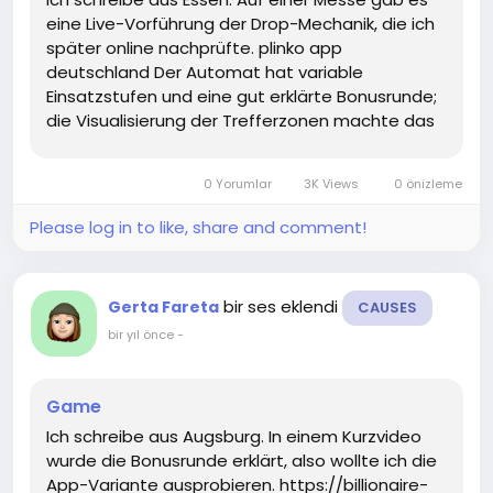
eine Live-Vorführung der Drop-Mechanik, die ich
später online nachprüfte. plinko app
deutschland Der Automat hat variable
Einsatzstufen und eine gut erklärte Bonusrunde;
die Visualisierung der Trefferzonen machte das
System leicht verständlich. Ich testete mehrere
Durchläufe, meine Frau sah zu und wir
0 Yorumlar
3K Views
0 önizleme
diskutierten,...
Please log in to like, share and comment!
bir ses eklendi
Gerta Fareta
CAUSES
bir yıl önce
-
Game
Ich schreibe aus Augsburg. In einem Kurzvideo
wurde die Bonusrunde erklärt, also wollte ich die
App-Variante ausprobieren. https://billionaire-