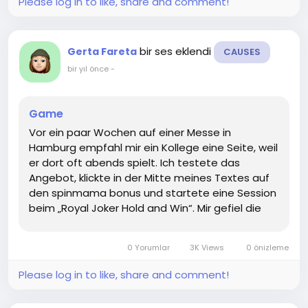
Please log in to like, share and comment!
bir ses eklendi
Gerta Fareta
CAUSES
bir yıl önce
-
Game
Vor ein paar Wochen auf einer Messe in
Hamburg empfahl mir ein Kollege eine Seite, weil
er dort oft abends spielt. Ich testete das
Angebot, klickte in der Mitte meines Textes auf
den spinmama bonus und startete eine Session
beim „Royal Joker Hold and Win“. Mir gefiel die
Struktur der Lobby: schnell zu verstehen, keine
überflüssigen Elemente. Am Ende war ich
0 Yorumlar
3K Views
0 önizleme
zufrieden...
Please log in to like, share and comment!