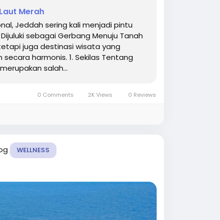
 Laut Merah
l, Jeddah sering kali menjadi pintu
ijuluki sebagai Gerbang Menuju Tanah
tetapi juga destinasi wisata yang
secara harmonis. 1. Sekilas Tentang
 merupakan salah...
0 Comments
2K Views
0 Reviews
log
WELLNESS