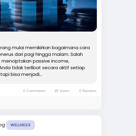
orang mulai memikirkan bagaimana cara
nerus dari pagi hingga malam. Salah
an menciptakan passive income,
da tidak terlibat secara aktif setiap
api bisa menjadi...
0 Comments
2K Views
0 Reviews
log
WELLNESS