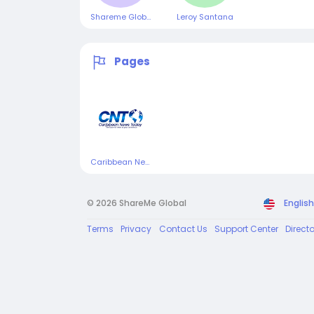
Shareme Global
Leroy Santana
Pages
Caribbean News Today
© 2026 ShareMe Global
English
Terms
Privacy
Contact Us
Support Center
Direct