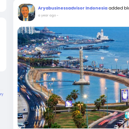
added b
Aryabusinessadvisor Indonesia
a year ago
-
ory