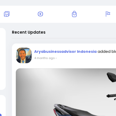
Recent Updates
added b
Aryabusinessadvisor Indonesia
4 months ago
-