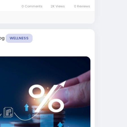
0 Comments
2K Views
0 Reviews
log
WELLNESS