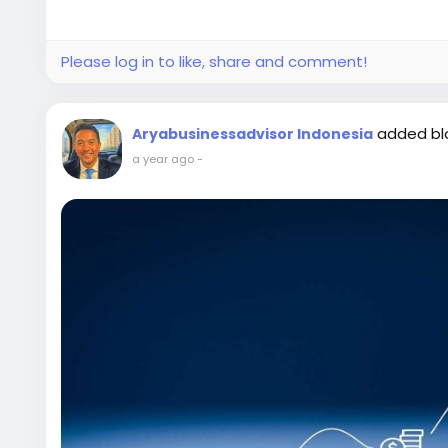
Please log in to like, share and comment!
added b
Aryabusinessadvisor Indonesia
a year ago
-