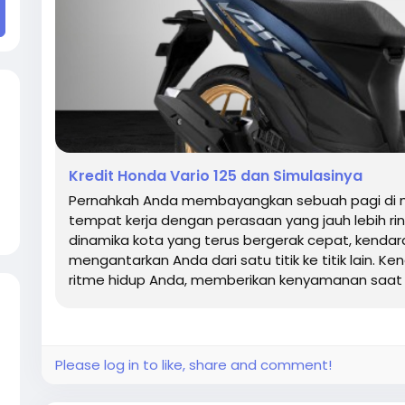
Kredit Honda Vario 125 dan Simulasinya
Pernahkah Anda membayangkan sebuah pagi di 
tempat kerja dengan perasaan yang jauh lebih rin
dinamika kota yang terus bergerak cepat, kendar
mengantarkan Anda dari satu titik ke titik lain.
ritme hidup Anda, memberikan kenyamanan saat j
Please log in to like, share and comment!