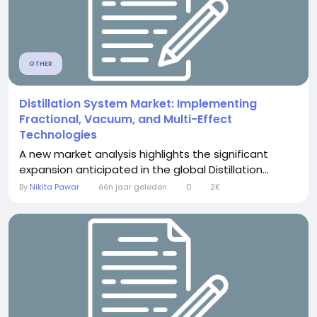
OTHER
Distillation System Market: Implementing
Fractional, Vacuum, and Multi-Effect
Technologies
A new market analysis highlights the significant
expansion anticipated in the global Distillation...
By
Nikita Pawar
één jaar geleden
0
2K