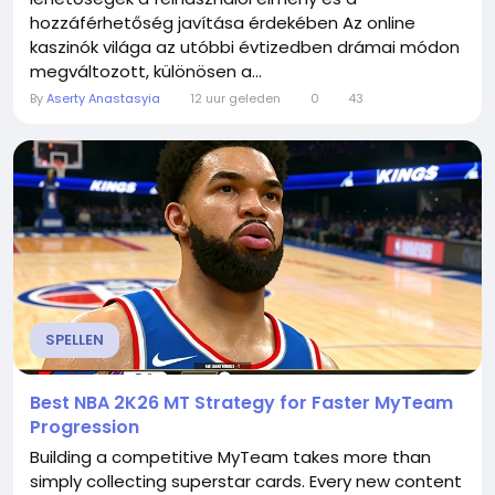
hozzáférhetőség javítása érdekében Az online
kaszinók világa az utóbbi évtizedben drámai módon
megváltozott, különösen a...
By
Aserty Anastasyia
12 uur geleden
0
43
SPELLEN
Best NBA 2K26 MT Strategy for Faster MyTeam
Progression
Building a competitive MyTeam takes more than
simply collecting superstar cards. Every new content