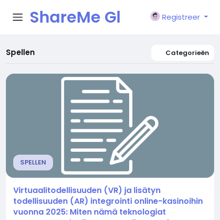
ShareMe Gl
Registreer
obal
Spellen
Categorieën
SPELLEN
Virtuaalitodellisuuden (VR) ja lisätyn
todellisuuden (AR) integrointi online-kasinoihin
vuonna 2025: Miten nämä teknologiat