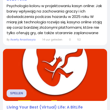
Psychologia koloru w projektowaniu kasyn online: Jak
barwy wpływają na zachowania graczy i ich
doświadczenia podczas hazardu w 2025 roku W
miarę jak technologia rozwija się, kasyna online stają
się coraz bardziej złożonymi platformami, które nie
tylko oferują gry, ale także starannie zaplanowane
doświadczenia użytkowników. W 2025 roku
By
Aserty Anastasyia
14 uur geleden
0
52
psychologia koloru odgrywa kluczową rolę w tym, jak
gracze postrzegają swoje otoczenie i jakie emocje
odczuwają Yep Casino App podczas hazardu....
SPELLEN
Living Your Best (Virtual) Life: A BitLife