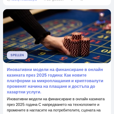
SPELLEN
Иновативни модели на финансиране в онлайн
казината през 2025 година: Как новите
платформи за микроплащания и криптовалути
променят начина на плащане и достъпа до
хазартни услуги.
Иновативни модели на финансиране в онлайн казината
през 2025 година С напредването на технологиите и
промените в нагласите на потребителите, сцената на