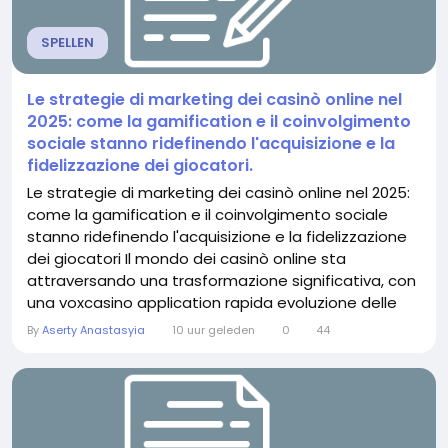
SPELLEN
Le strategie di marketing dei casinò online nel
2025: come la gamification e il coinvolgimento
sociale stanno ridefinendo l'acquisizione e la
fidelizzazione dei giocatori.
Le strategie di marketing dei casinò online nel 2025:
come la gamification e il coinvolgimento sociale
stanno ridefinendo l'acquisizione e la fidelizzazione
dei giocatori Il mondo dei casinò online sta
attraversando una trasformazione significativa, con
una voxcasino application rapida evoluzione delle
strategie di marketing nel 2025. In un panorama
By
Aserty Anastasyia
10 uur geleden
0
44
sempre più competitivo, i casinò online devono
adottare approcci innovativi per attrarre e
mantenere l'attenzione...