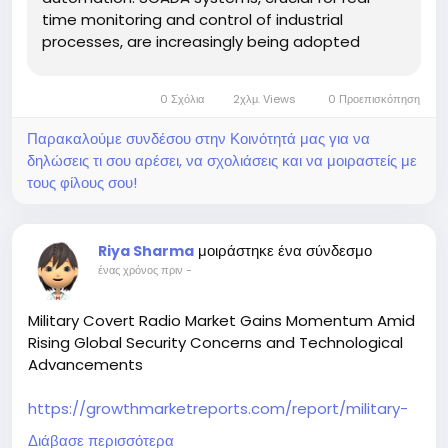
time monitoring and control of industrial
processes, are increasingly being adopted
across sectors such as energy, manufacturing,
utilities, and transportation. With rising
0 Σχόλια
2χλμ. Views
0 Προεπισκόπηση
infrastructure investments and the shift
toward...
Παρακαλούμε συνδέσου στην Κοινότητά μας για να
δηλώσεις τι σου αρέσει, να σχολιάσεις και να μοιραστείς με
τους φίλους σου!
μοιράστηκε ένα σύνδεσμο
Riya Sharma
ένας χρόνος πριν
-
Military Covert Radio Market Gains Momentum Amid
Rising Global Security Concerns and Technological
Advancements
https://growthmarketreports.com/report/military-
covert-radio-market
Διάβασε περισσότερα