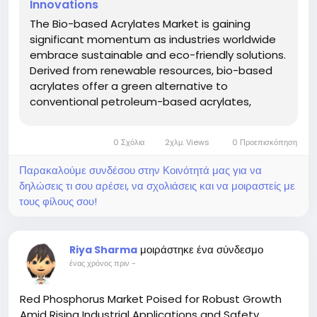
Innovations
The Bio-based Acrylates Market is gaining
significant momentum as industries worldwide
embrace sustainable and eco-friendly solutions.
Derived from renewable resources, bio-based
acrylates offer a green alternative to
conventional petroleum-based acrylates,
reducing environmental impact while
maintaining performance. With increasing
0 Σχόλια
2χλμ. Views
0 Προεπισκόπηση
regulatory pressure and consumer demand for
sustainability,...
Παρακαλούμε συνδέσου στην Κοινότητά μας για να
δηλώσεις τι σου αρέσει, να σχολιάσεις και να μοιραστείς με
τους φίλους σου!
μοιράστηκε ένα σύνδεσμο
Riya Sharma
ένας χρόνος πριν
-
Red Phosphorus Market Poised for Robust Growth
Amid Rising Industrial Applications and Safety