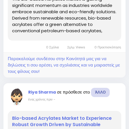
significant momentum as industries worldwide
embrace sustainable and eco-friendly solutions.
Derived from renewable resources, bio-based
acrylates offer a green alternative to
conventional petroleum-based acrylates,
reducing environmental impact while
maintaining performance. With increasing
0 Σχόλια
2χλμ. Views
0 Προεπισκόπηση
regulatory pressure and consumer demand for
sustainability,...
Παρακαλούμε συνδέσου στην Κοινότητά μας για να
δηλώσεις τι σου αρέσει, να σχολιάσεις και να μοιραστείς με
τους φίλους σου!
σε πρόσθεσε στο
Riya Sharma
ΆΛΛΟ
ένας χρόνος πριν
-
Bio-based Acrylates Market to Experience
Robust Growth Driven by Sustainable