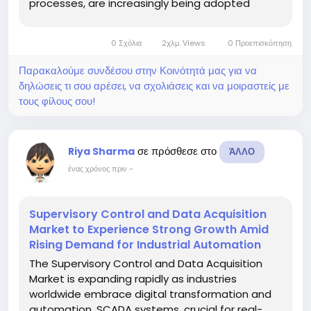
processes, are increasingly being adopted
across sectors such as energy, manufacturing,
utilities, and transportation. With rising
0 Σχόλια
2χλμ. Views
0 Προεπισκόπηση
infrastructure investments and the shift
toward...
Παρακαλούμε συνδέσου στην Κοινότητά μας για να
δηλώσεις τι σου αρέσει, να σχολιάσεις και να μοιραστείς με
τους φίλους σου!
σε πρόσθεσε στο
Riya Sharma
ΆΛΛΟ
ένας χρόνος πριν
-
Supervisory Control and Data Acquisition
Market to Experience Strong Growth Amid
Rising Demand for Industrial Automation
The Supervisory Control and Data Acquisition
Market is expanding rapidly as industries
worldwide embrace digital transformation and
automation. SCADA systems, crucial for real-