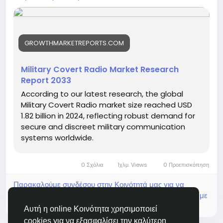
According to an in-depth report published by
Growth Market Reports, the Military Covert Radio
Market is witnessing strong growth as modern
GROWTHMARKETREPORTS.COM
armed forces prioritize secure, low-detectability
communications during tactical missions. The
increasing demand for real-time, encrypted, and
Military Covert Radio Market Research
undetectable radio transmission technologies is
Report 2033
fueling innovation and driving global market
According to our latest research, the global
expansion.
Military Covert Radio market size reached USD
1.82 billion in 2024, reflecting robust demand for
secure and discreet military communication
systems worldwide.
0 Σχόλια
1χλμ. Views
0 Προεπισκόπηση
Παρακαλούμε συνδέσου στην Κοινότητά μας για να
δηλώσεις τι σου αρέσει, να σχολιάσεις και να μοιραστείς με
τους φίλους σου!
Αυτή η online Κοινότητα χρησιμοποιεί
cookies για να εξασφαλίσει την καλύτερη