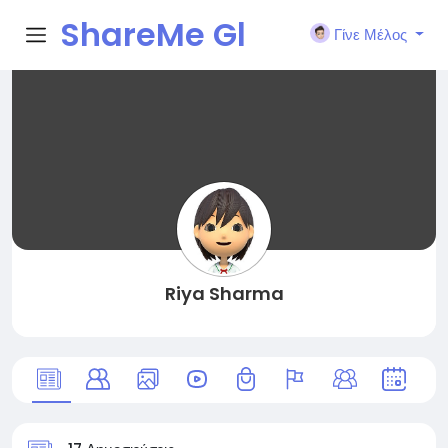
ShareMe Gl
Γίνε Μέλος
obal
Riya Sharma