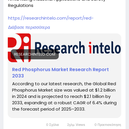
Regulations
https://researchintelo.com/report/red-
phosphorus-market
Διάβασε περισσότερα
The global Red Phosphorus Market is witnessing
significant growth, driven by increasing demand
across industrial applications such as flame
RESEARCHINTELO.COM
retardants, safety matches, pyrotechnics, and
semiconductors. With expanding use in the
chemical and electronics sectors, the market is
Red Phosphorus Market Research Report
anticipated to gain momentum over the coming
2033
years, supported by advancements in material
According to our latest research, the Global Red
engineering and enhanced production techniques.
Phosphorus Market size was valued at $1.2 billion
in 2024 and is projected to reach $2.1 billion by
2033, expanding at a robust CAGR of 6.4% during
the forecast period of 2025–2033.
0 Σχόλια
2χλμ. Views
0 Προεπισκόπηση