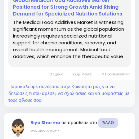
Global Medical Food Additives Market
Positioned for Strong Growth Amid Rising
Demand for Specialized Nutrition Solutions
The Medical Food Additives Market is witnessing
significant momentum as the global population
increasingly requires specialized nutritional
support for chronic conditions, recovery, and
overall health management. Medical food
additives, which enhance the therapeutic value
of food products, are gaining prominence due
to growing awareness of preventive healthcare
0 Σχόλια
2χλμ. Views
0 Προεπισκόπηση
and the rising prevalence of...
Παρακαλούμε συνδέσου στην Κοινότητά μας για να
δηλώσεις τι σου αρέσει, να σχολιάσεις και να μοιραστείς με
τους φίλους σου!
σε πρόσθεσε στο
Riya Sharma
ΆΛΛΟ
ένας χρόνος πριν
-