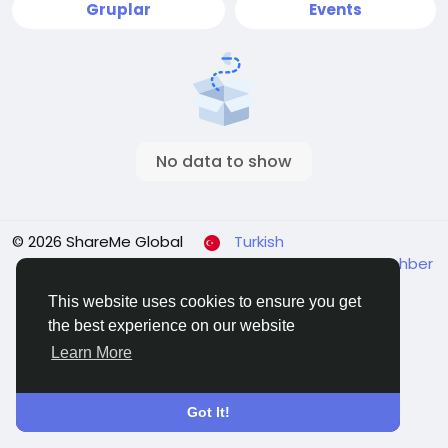
Gruplar
Events
No data to show
© 2026 ShareMe Global
Turkish
Koşullar
Gizlilik
Contact Us
Support Center
Rehber
This website uses cookies to ensure you get
the best experience on our website
Learn More
Got It!