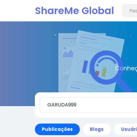
ShareMe Global
Conheç
Publicações
Blogs
Usuár