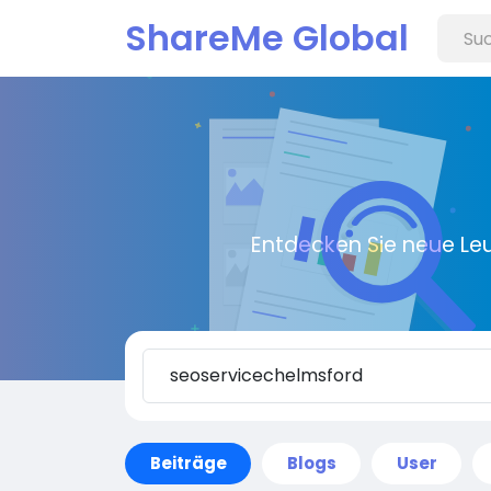
ShareMe Global
Entdecken Sie neue Le
Beiträge
Blogs
User