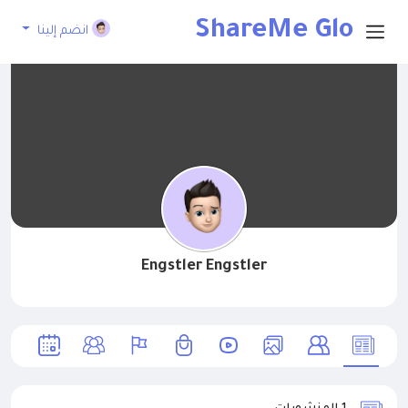
ShareMe Glo
انضم إلينا
bal
Engstler Engstler