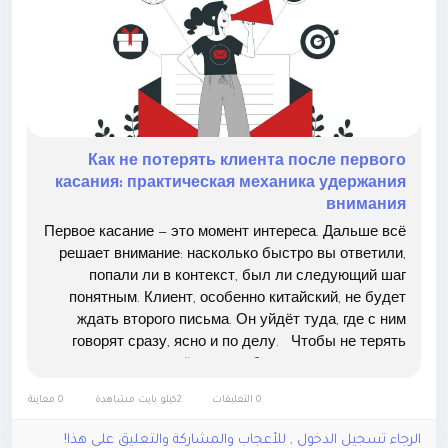
Как не потерять клиента после первого
касания: практическая механика удержания
внимания
Первое касание — это момент интереса. Дальше всё
решает внимание: насколько быстро вы ответили,
попали ли в контекст, был ли следующий шаг
понятным. Клиент, особенно китайский, не будет
ждать второго письма. Он уйдёт туда, где с ним
говорят сразу, ясно и по делу. Чтобы не терять
контакт, всё должно быть готово заранее —
медиаплан, оформление аккаунтов, контент,
0 التعليقات
2كيلو بايت مشاهدة
0 معاينة
команды на...
الرجاء تسجيل الدخول , للأعجاب والمشاركة والتعليق على هذا!