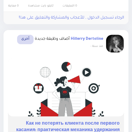
quality...
0 التعليقات
2كيلو بايت مشاهدة
0 معاينة
الرجاء تسجيل الدخول , للأعجاب والمشاركة والتعليق على هذا!
أضاف وظيفة جديدة
Hillerry Dertoline
أخرى
-
منذ سنة
Как не потерять клиента после первого
касания: практическая механика удержания