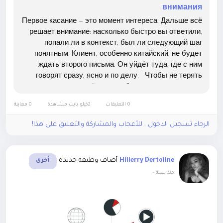
внимания
Первое касание — это момент интереса. Дальше всё
решает внимание: насколько быстро вы ответили,
попали ли в контекст, был ли следующий шаг
понятным. Клиент, особенно китайский, не будет
ждать второго письма. Он уйдёт туда, где с ним
говорят сразу, ясно и по делу. Чтобы не терять
контакт, всё должно быть готово заранее —
медиаплан, оформление аккаунтов, контент,
0 التعليقات
2كيلو بايت مشاهدة
0 معاينة
команды на...
الرجاء تسجيل الدخول , للأعجاب والمشاركة والتعليق على هذا!
أضاف وظيفة جديدة
Hillerry Dertoline
أخرى
-
منذ سنة