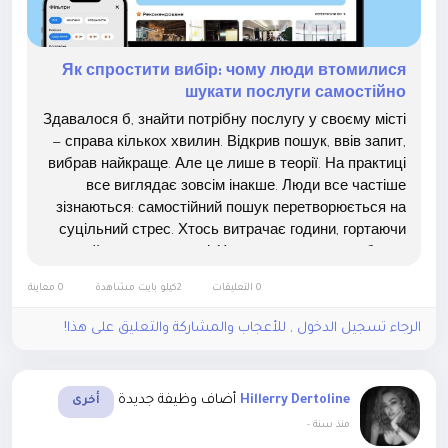
Як спростити вибір: чому люди втомилися
шукати послуги самостійно
Здавалося б, знайти потрібну послугу у своєму місті
— справа кількох хвилин. Відкрив пошук, ввів запит,
вибрав найкраще. Але це лише в теорії. На практиці
все виглядає зовсім інакше. Люди все частіше
зізнаються: самостійний пошук перетворюється на
суцільний стрес. Хтось витрачає години, гортаючи
сайти та соцмережі. Хтось, втомившись, обирає
перший-ліпший варіант — а потім шкодує....
0 التعليقات
2كيلو بايت مشاهدة
0 معاينة
الرجاء تسجيل الدخول , للأعجاب والمشاركة والتعليق على هذا!
أضاف وظيفة جديدة
Hillerry Dertoline
أخرى
-
منذ سنة