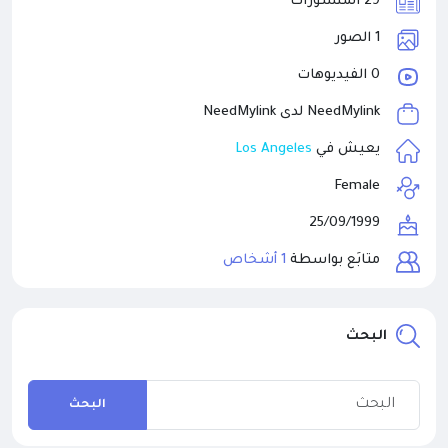
29 المنشورات
1 الصور
0 الفيديوهات
NeedMylink
NeedMylink لدى
Los Angeles
يعيش في
Female
25/09/1999
متابَع بواسطة
1 أشخاص
البحث
البحث