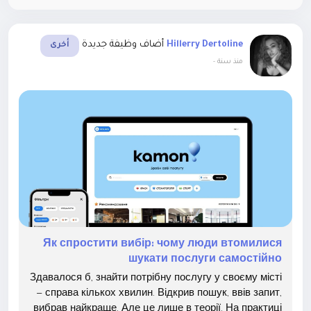
أضاف وظيفة جديدة
Hillerry Dertoline
أخرى
-
منذ سنة
Як спростити вибір: чому люди втомилися
шукати послуги самостійно
Здавалося б, знайти потрібну послугу у своєму місті
— справа кількох хвилин. Відкрив пошук, ввів запит,
вибрав найкраще. Але це лише в теорії. На практиці