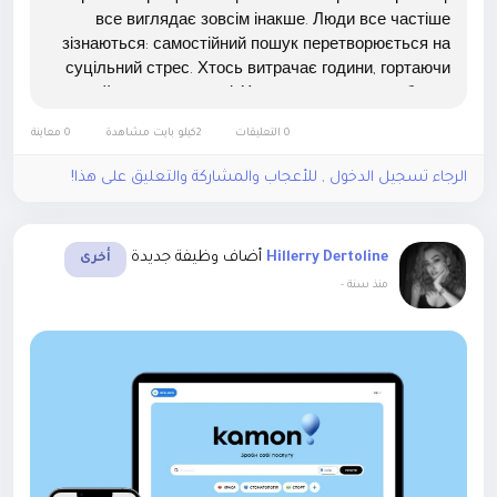
все виглядає зовсім інакше. Люди все частіше
зізнаються: самостійний пошук перетворюється на
суцільний стрес. Хтось витрачає години, гортаючи
сайти та соцмережі. Хтось, втомившись, обирає
перший-ліпший варіант — а потім шкодує....
0 التعليقات
2كيلو بايت مشاهدة
0 معاينة
الرجاء تسجيل الدخول , للأعجاب والمشاركة والتعليق على هذا!
أضاف وظيفة جديدة
Hillerry Dertoline
أخرى
-
منذ سنة