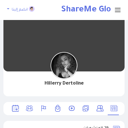
ShareMe Glo
انضم إلينا
bal
Hillerry Dertoline