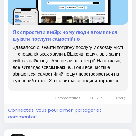
Як спростити вибір: чому люди втомилися
шукати послуги самостійно
Здавалося б, знайти потрібну послугу у своєму місті
— справа кількох хвилин. Відкрив пошук, ввів запит,
вибрав найкраще. Але це лише в теорії. На практиці
все виглядає зовсім інакше. Люди все частіше
зізнаються: самостійний пошук перетворюється на
суцільний стрес. Хтось витрачає години, гортаючи
сайти та соцмережі. Хтось, втомившись, обирає
перший-ліпший варіант — а потім шкодує....
0 Commentaires
2KB Vue
0 Aperçu
Connectez-vous pour aimer, partager et
commenter!