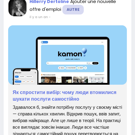
Ajouter une nouvelle
Hillerry Dertoline
offre d'emploi
AUTRE
il y a un an
-
Як спростити вибір: чому люди втомилися
шукати послуги самостійно
Здавалося б, знайти потрібну послугу у своєму місті
— справа кількох хвилин. Відкрив пошук, ввів запит,
вибрав найкраще. Але це лише в теорії. На практиці
все виглядає зовсім інакше. Люди все частіше
зізнаються: самостійний пошук перетворюється на