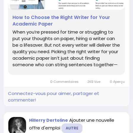
How to Choose the Right Writer for Your
Academic Paper
When you’re pressed for time or struggling to
put your thoughts on paper, hiring a writer can
be a lifesaver. But not every writer will deliver the
quality you need. Picking the right writer for your
academic paper isn’t just about finding
someone who can string sentences together—
it’s about trusting a professional who
understands your topic, meets deadlines, and
0 Commentaires
2KB Vue
0 Aperçu
writes...
Connectez-vous pour aimer, partager et
commenter!
Ajouter une nouvelle
Hillerry Dertoline
offre d'emploi
AUTRE