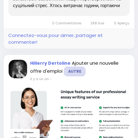
суцільний стрес. Хтось витрачає години, гортаючи
сайти та соцмережі. Хтось, втомившись, обирає
перший-ліпший варіант — а потім шкодує....
0 Commentaires
2KB Vue
0 Aperçu
Connectez-vous pour aimer, partager et
commenter!
Ajouter une nouvelle
Hillerry Dertoline
offre d'emploi
AUTRE
il y a un an
-