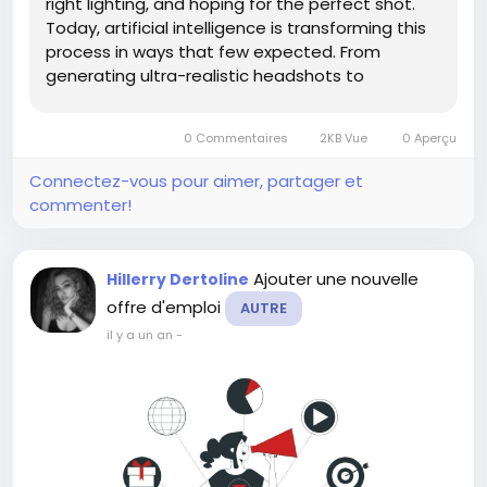
right lighting, and hoping for the perfect shot.
Today, artificial intelligence is transforming this
process in ways that few expected. From
generating ultra-realistic headshots to
producing entire visual stories, AI tools are
reshaping how we think about images—and
0 Commentaires
2KB Vue
0 Aperçu
making professional-quality...
Connectez-vous pour aimer, partager et
commenter!
Ajouter une nouvelle
Hillerry Dertoline
offre d'emploi
AUTRE
il y a un an
-