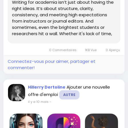
Writing for academia isn’t just about having the
right ideas. It’s about structure, clarity,
consistency, and meeting high expectations
from instructors or journal editors. And
sometimes, even the brightest students or
researchers hit a wall. Whether it's lack of time,
language barriers, or unclear requirements,
academic writing can become more of a burden
0 Commentaires
1KB Vue
0 Aperçu
than a learning...
Connectez-vous pour aimer, partager et
commenter!
Ajouter une nouvelle
Hillerry Dertoline
offre d'emploi
AUTRE
il y a 10 mois
-