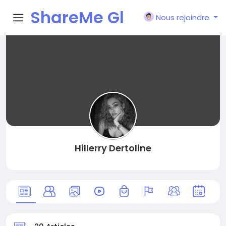
ShareMe Gl
Nous rejoindre
obal
Hillerry Dertoline