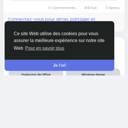
understands your topic, meets deadlines, and
0 Commentaires
2KB Vue
0 Aperçu
writes...
Connectez-vous pour aimer, partager et
commenter!
Ce site Web utilise des cookies pour vous
assurer la meilleure expérience sur notre site
Ajouter une nouvelle
Hillerry Dertoline
Web
Pour en savoir plus
offre d'emploi
AUTRE
il y a un an
-
Je l’ai!