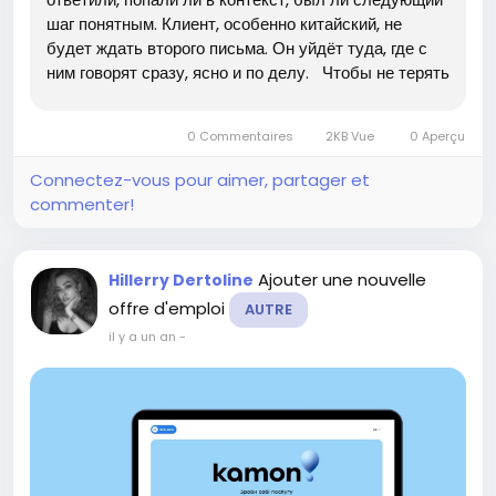
шаг понятным. Клиент, особенно китайский, не
будет ждать второго письма. Он уйдёт туда, где с
ним говорят сразу, ясно и по делу. Чтобы не терять
контакт, всё должно быть готово заранее —
медиаплан, оформление аккаунтов, контент,
0 Commentaires
2KB Vue
0 Aperçu
команды на...
Connectez-vous pour aimer, partager et
commenter!
Ajouter une nouvelle
Hillerry Dertoline
offre d'emploi
AUTRE
il y a un an
-