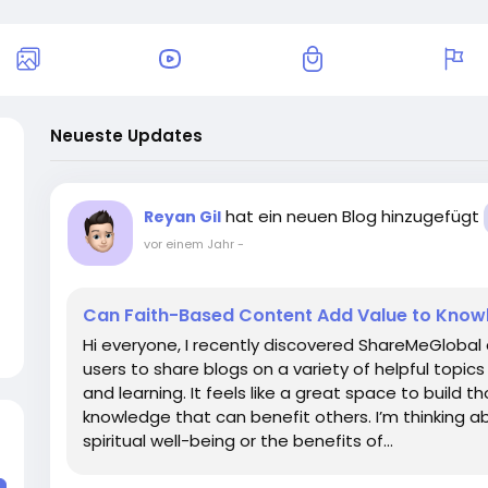
Neueste Updates
hat ein neuen Blog hinzugefügt
Reyan Gil
vor einem Jahr
-
Can Faith-Based Content Add Value to Know
Hi everyone, I recently discovered ShareMeGlobal 
users to share blogs on a variety of helpful topic
and learning. It feels like a great space to build 
knowledge that can benefit others. I’m thinking a
spiritual well-being or the benefits of...