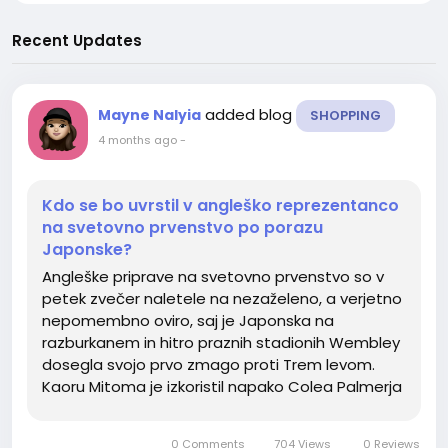
Recent Updates
added blog
Mayne Nalyia
SHOPPING
4 months ago
-
Kdo se bo uvrstil v angleško reprezentanco
na svetovno prvenstvo po porazu
Japonske?
Angleške priprave na svetovno prvenstvo so v
petek zvečer naletele na nezaželeno, a verjetno
nepomembno oviro, saj je Japonska na
razburkanem in hitro praznih stadionih Wembley
dosegla svojo prvo zmago proti Trem levom.
Kaoru Mitoma je izkoristil napako Colea Palmerja
v vezni vrsti in Japonski prinesel zmago. Anglija
nogometni dresi SP 2026 je bila videti kot prevrat
0 Comments
704 Views
0 Reviews