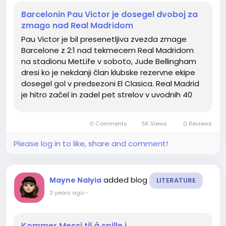
Barcelonin Pau Victor je dosegel dvoboj za
zmago nad Real Madridom
Pau Victor je bil presenetljiva zvezda zmage
Barcelone z 2:1 nad tekmecem Real Madridom
na stadionu MetLife v soboto, Jude Bellingham
dresi ko je nekdanji član klubske rezervne ekipe
dosegel gol v predsezoni El Clasica. Real Madrid
je hitro začel in zadel pet strelov v uvodnih 40
minutah, a brez zvezdnikov, kot sta Kylian
Mbappe in Jude Bellingham, ki sta oba še vedno
0 Comments
5K Views
0 Reviews
na počitnicah,...
Please log in to like, share and comment!
added blog
Mayne Nalyia
LITERATURE
2 years ago
-
Kommer Messi til å spille i