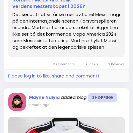
verdensmesterskapet i 2026?
Det ser ut til at vi får se mer av Lionel Messi magi
på den internasjonale scenen. Forsvarsspilleren
Lisandro Martinez har understreket at Argentina
ikke ser på det kommende Copa America 2024
som Messi siste turnering. Martinez hyllet Messi
og bekreftet at den legendariske spissen
fortsatt er den beste spilleren i verden. Til tross
for veteranens kommentarer om at han
0 Comments
5K Views
0 Reviews
muligens...
Please log in to like, share and comment!
added blog
Mayne Nalyia
SHOPPING
2 years ago
-