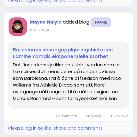
added blog
Mayne Nalyia
HOME
a year ago
-
Barcelonas sesongoppkjøringshistorier:
Lamine Yamals eksponentielle storhet
Det finnes kanskje ikke en klubb i verden som er
like suksessfull mens de er på randen av krise
som Barcelona. Fra å åpne offseason med Nico
Williams fra Athletic Bilbao som sitt klare
overgangsmål i angrep, til å måtte avgjøre om
Marcus Rashford – som for øyeblikket ikke kan
registreres – har til og med overgangen tilbake
til Camp...
0 Comments
2K Views
0 Reviews
Please log in to like, share and comment!