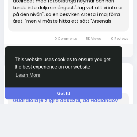
titelracet med fotbollströja neymar och han
kunde inte dölja sin ångest."Jag vet att vi inte är
på den nivån", sa en besviken Arteta i maj förra
året, "men vi måste hitta ett sätt."Arsenals
uppgraderade klass 2024 har hittat ett sätt.De
är...
0 Comments
5K Views
0 Reviews
Please log in to like, share and comment!
This website uses cookies to ensure you get
the best experience on our website
added blog
Mayne Nalyia
RELIGION
Learn More
2 years ago
-
Got It!
Guardiola je z igro dokazal, da Haalandov
obstoj res ni primeren za močan dialog
Tekma med Manchester City in Villa spada v boj
za tretje in četrto mesto, Otroški Nogometni
Dresi Manchester City je igral eno igro manj, več
kot 8 točk več kot Villa, čeprav tretji in četrti niso