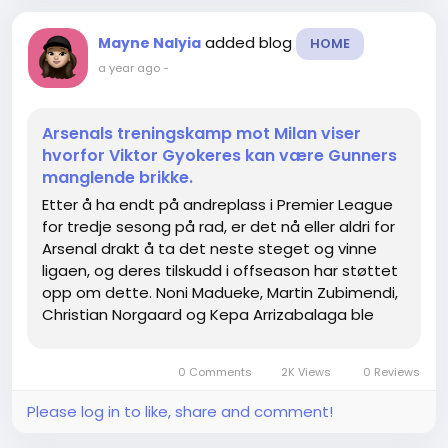
added blog
Mayne Nalyia
HOME
a year ago
-
Arsenals treningskamp mot Milan viser
hvorfor Viktor Gyokeres kan være Gunners
manglende brikke.
Etter å ha endt på andreplass i Premier League
for tredje sesong på rad, er det nå eller aldri for
Arsenal drakt å ta det neste steget og vinne
ligaen, og deres tilskudd i offseason har støttet
opp om dette. Noni Madueke, Martin Zubimendi,
Christian Norgaard og Kepa Arrizabalaga ble
med, og deres store fangst av Viktor Gyokeres
kom endelig på...
0 Comments
2K Views
0 Reviews
Please log in to like, share and comment!