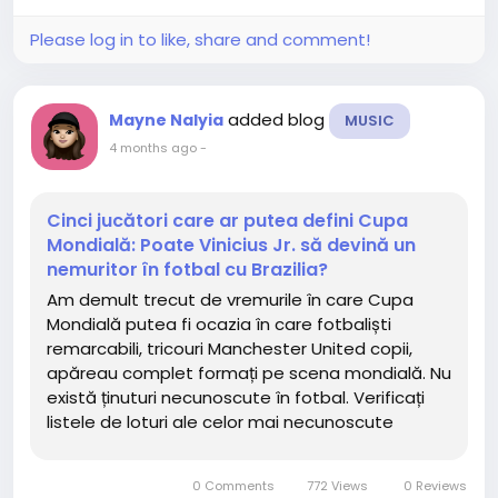
sredi niza poznih...
Please log in to like, share and comment!
added blog
Mayne Nalyia
MUSIC
4 months ago
-
Cinci jucători care ar putea defini Cupa
Mondială: Poate Vinicius Jr. să devină un
nemuritor în fotbal cu Brazilia?
Am demult trecut de vremurile în care Cupa
Mondială putea fi ocazia în care fotbaliști
remarcabili, tricouri Manchester United copii,
apăreau complet formați pe scena mondială. Nu
există ținuturi necunoscute în fotbal. Verificați
listele de loturi ale celor mai necunoscute
echipe care se îndreaptă spre America de Nord
în această vară și s-ar putea să găsiți...
0 Comments
772 Views
0 Reviews