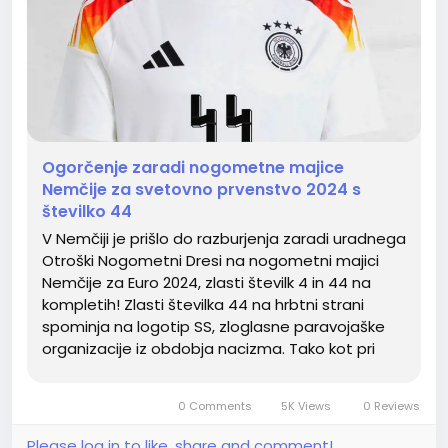
Ogorčenje zaradi nogometne majice
Nemčije za svetovno prvenstvo 2024 s
številko 44
V Nemčiji je prišlo do razburjenja zaradi uradnega
Otroški Nogometni Dresi na nogometni majici
Nemčije za Euro 2024, zlasti številk 4 in 44 na
kompletih! Zlasti številka 44 na hrbtni strani
spominja na logotip SS, zloglasne paravojaške
organizacije iz obdobja nacizma. Tako kot pri
dresu Nemčija Euro 2024 je tudi pri dresu Nemčija
Euro 2024 kotni slog tisk...
0 Comments
5K Views
0 Reviews
Please log in to like, share and comment!