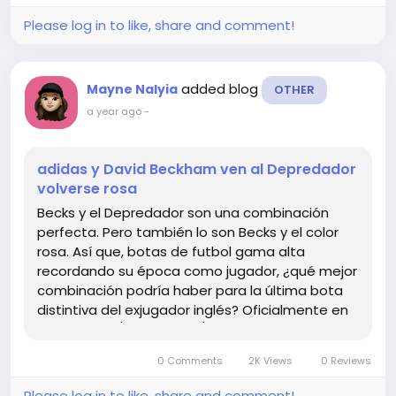
Please log in to like, share and comment!
added blog
Mayne Nalyia
OTHER
a year ago
-
adidas y David Beckham ven al Depredador
volverse rosa
Becks y el Depredador son una combinación
perfecta. Pero también lo son Becks y el color
rosa. Así que, botas de futbol gama alta
recordando su época como jugador, ¿qué mejor
combinación podría haber para la última bota
distintiva del exjugador inglés? Oficialmente en
"Rosa Beam/Negro Core/Blanco Ftwr", esta es la
carta de...
0 Comments
2K Views
0 Reviews
Please log in to like, share and comment!