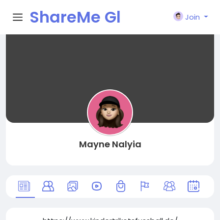
ShareMe Gl
Join
obal
Mayne Nalyia