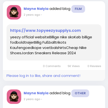
added blog
Mayne Nalyia
FILM
2 years ago
-
https://www.topyeezysupplys.com
yeezy official websiteBillige nike skoKøb billige
fodboldtrøjerBillig Fußballtrikots
Kaufengoedkope voetbalshirtsCheap Nike
ShoesJordan Sneakers Release 2024
0 Comments
5K Views
0 Reviews
Please log in to like, share and comment!
added blog
Mayne Nalyia
OTHER
2 years ago
-