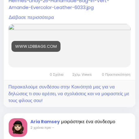
Hermes-Lindy-26-Handmade-Bag-In-Vert-
Amande-Evercolor-Leather-6033.jpg
https://www.ldbbags.com/hermes-lindy-26-
Διάβασε περισσότερα
handmade-bag-in-vert-amande-evercolor-
leather-ldbs242804
WWW.LDBBAGS.COM
0 Σχόλια
2χλμ. Views
0 Προεπισκόπηση
Παρακαλούμε συνδέσου στην Κοινότητά μας για να
δηλώσεις τι σου αρέσει, να σχολιάσεις και να μοιραστείς με
τους φίλους σου!
μοιράστηκε ένα σύνδεσμο
Aria Ramsey
2 χρόνια πριν
-