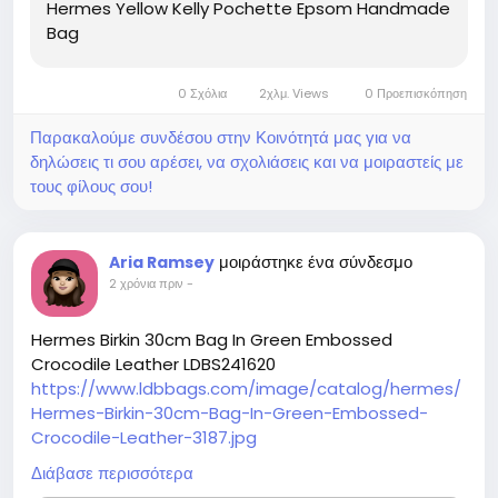
Hermes Yellow Kelly Pochette Epsom Handmade
Bag
0 Σχόλια
2χλμ. Views
0 Προεπισκόπηση
Παρακαλούμε συνδέσου στην Κοινότητά μας για να
δηλώσεις τι σου αρέσει, να σχολιάσεις και να μοιραστείς με
τους φίλους σου!
μοιράστηκε ένα σύνδεσμο
Aria Ramsey
2 χρόνια πριν
-
Hermes Birkin 30cm Bag In Green Embossed
Crocodile Leather LDBS241620
https://www.ldbbags.com/image/catalog/hermes/
Hermes-Birkin-30cm-Bag-In-Green-Embossed-
Crocodile-Leather-3187.jpg
https://www.ldbbags.com/hermes-birkin-30cm-
Διάβασε περισσότερα
bag-in-green-embossed-crocodile-leather-