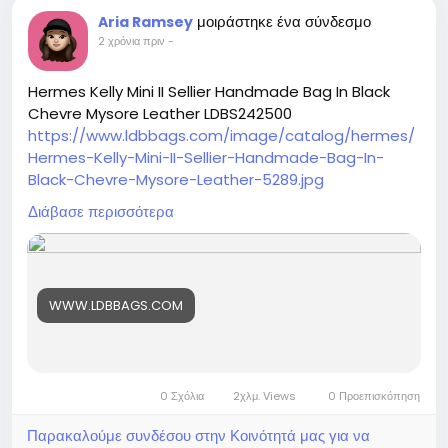
μοιράστηκε ένα σύνδεσμο
Aria Ramsey
2 χρόνια πριν
-
Hermes Kelly Mini II Sellier Handmade Bag In Black
Chevre Mysore Leather LDBS242500
https://www.ldbbags.com/image/catalog/hermes/
Hermes-Kelly-Mini-II-Sellier-Handmade-Bag-In-
Black-Chevre-Mysore-Leather-5289.jpg
https://www.ldbbags.com/hermes-kelly-mini-ii-
Διάβασε περισσότερα
sellier-handmade-bag-in-black-chevre-mysore-
leather-ldbs242500
WWW.LDBBAGS.COM
0 Σχόλια
2χλμ. Views
0 Προεπισκόπηση
Παρακαλούμε συνδέσου στην Κοινότητά μας για να