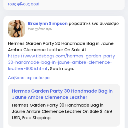
τους φίλους σου!
μοιράστηκε ένα σύνδεσμο
Braelynn Simpson
ένας χρόνος πριν
-
Hermes Garden Party 30 Handmade Bag in Jaune
Ambre Clemence Leather On Sale At
https://www.tldsbags.com/hermes-garden-party-
30-handmade-bag-in-jaune-ambre-clemence-
leather-6005.html
, See Image:
https://www.tldsbags.com/image/catalog/product
Διάβασε περισσότερα
s/hermes-garden-party-30-handmade-bag-in-
jaune-ambre-clemence-leather-6005.jpg
Hermes Garden Party 30 Handmade Bag in
Jaune Ambre Clemence Leather
Hermes Garden Party 30 Handmade Bag in
Jaune Ambre Clemence Leather On Sale $ 489
USD, Free Shipping.