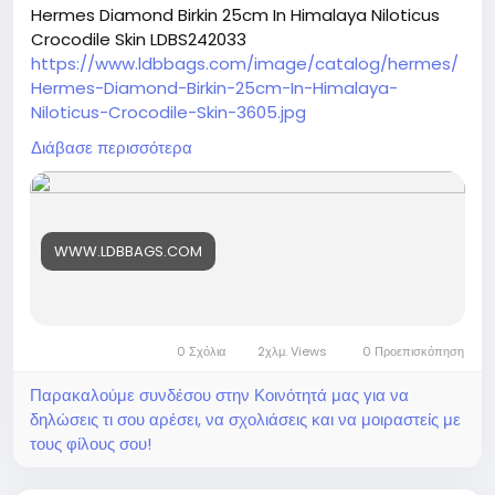
Hermes Diamond Birkin 25cm In Himalaya Niloticus
Crocodile Skin LDBS242033
https://www.ldbbags.com/image/catalog/hermes/
Hermes-Diamond-Birkin-25cm-In-Himalaya-
Niloticus-Crocodile-Skin-3605.jpg
https://www.ldbbags.com/hermes-diamond-birkin-
Διάβασε περισσότερα
25cm-in-himalaya-niloticus-crocodile-skin-
ldbs242033
WWW.LDBBAGS.COM
0 Σχόλια
2χλμ. Views
0 Προεπισκόπηση
Παρακαλούμε συνδέσου στην Κοινότητά μας για να
δηλώσεις τι σου αρέσει, να σχολιάσεις και να μοιραστείς με
τους φίλους σου!