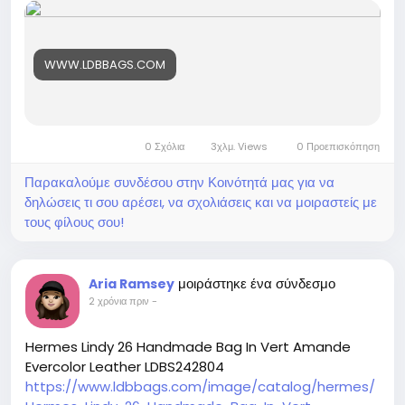
ldbs241620
WWW.LDBBAGS.COM
0 Σχόλια
3χλμ. Views
0 Προεπισκόπηση
Παρακαλούμε συνδέσου στην Κοινότητά μας για να
δηλώσεις τι σου αρέσει, να σχολιάσεις και να μοιραστείς με
τους φίλους σου!
μοιράστηκε ένα σύνδεσμο
Aria Ramsey
2 χρόνια πριν
-
Hermes Lindy 26 Handmade Bag In Vert Amande
Evercolor Leather LDBS242804
https://www.ldbbags.com/image/catalog/hermes/