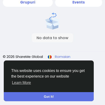
Grupuri
Events
No data to show
© 2026 ShareMe Global
Romaian
Termeni
Confidențialitate
Contacteaza-ne
Support Center
Director
This website uses cookies to ensure you get
the best experience on our website
Learn More
Got It!