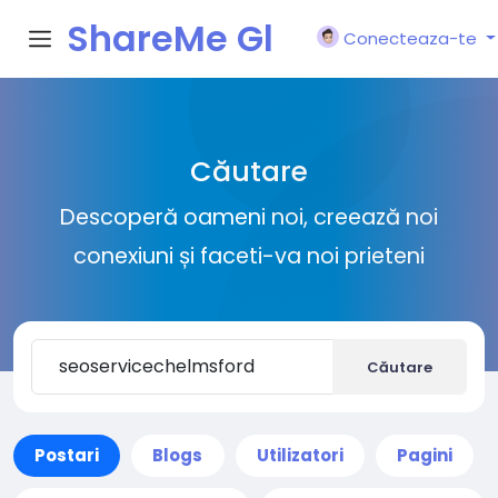
ShareMe Gl
Conecteaza-te
obal
Căutare
Descoperă oameni noi, creează noi
conexiuni și faceti-va noi prieteni
Căutare
Postari
Blogs
Utilizatori
Pagini