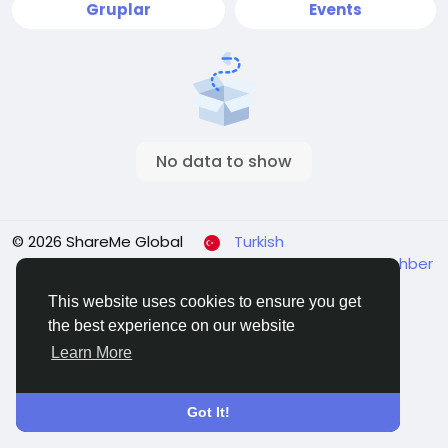
Gruplar
Events
No data to show
© 2026 ShareMe Global
Turkish
Koşullar
Gizlilik
Contact Us
Support Center
Rehber
This website uses cookies to ensure you get
the best experience on our website
Learn More
Got It!