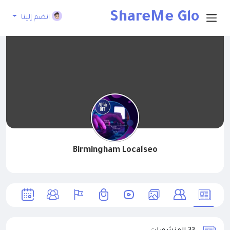
ShareMe Glo
انضم إلينا
bal
Birmingham Localseo