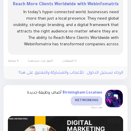
Reach More Clients Worldwide with Webinfomatrix
In today’s hyper-connected world, businesses need
more than just a local presence. They need global
visibility, strategic branding, and a digital framework that
attracts the right audience no matter where they are.
The ability to Reach More Clients Worldwide with
Webinfomatrix has transformed companies across
industries from law firms and healthcare providers to e-
commerce brands and...
0 التعليقات
2كيلو بايت مشاهدة
0 معاينة
الرجاء تسجيل الدخول , للأعجاب والمشاركة والتعليق على هذا!
أضاف وظيفة جديدة
Birmingham Localseo
NETWORKING
-
منذ سنة