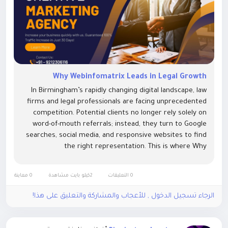
Why Webinfomatrix Leads in Legal Growth
In Birmingham’s rapidly changing digital landscape, law
firms and legal professionals are facing unprecedented
competition. Potential clients no longer rely solely on
word-of-mouth referrals; instead, they turn to Google
searches, social media, and responsive websites to find
the right representation. This is where Why
Webinfomatrix Leads in Legal Growth becomes clear
through years...
0 التعليقات
2كيلو بايت مشاهدة
0 معاينة
الرجاء تسجيل الدخول , للأعجاب والمشاركة والتعليق على هذا!