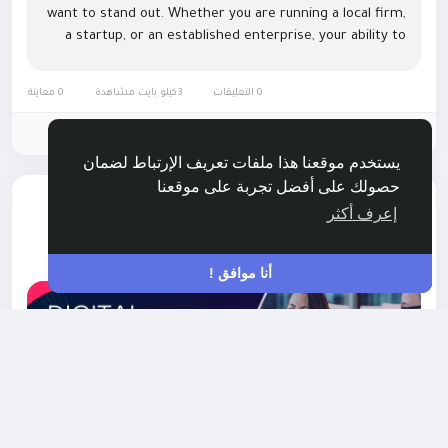
want to stand out. Whether you are running a local firm,
a startup, or an established enterprise, your ability to
inspire credibility online directly influences customer...
0 التعليقات
3كيلو بايت مشاهدة
0 معاينة
الرجاء تسجيل الدخول , للأعجاب والمشاركة والتعليق على هذا!
يستخدم موقعنا هذا ملفات تعريف الإرتباط لضمان
حصولك على أفضل تجربة على موقعنا
أضاف وظيفة جديدة
Birmingham Localseo
إعرف أكثر
NETWORKING
-
منذ سنة
أنا موافق !