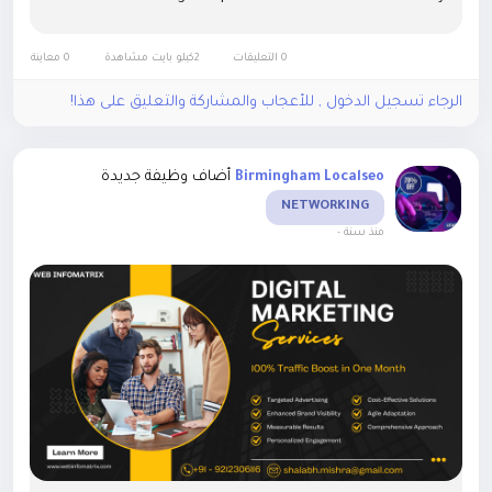
Webinfomatrix Leads in Legal Growth becomes clear
through years...
0 التعليقات
2كيلو بايت مشاهدة
0 معاينة
الرجاء تسجيل الدخول , للأعجاب والمشاركة والتعليق على هذا!
أضاف وظيفة جديدة
Birmingham Localseo
NETWORKING
-
منذ سنة