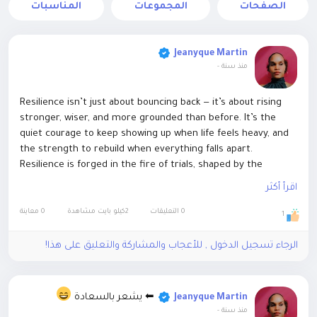
الصفحات
المجموعات
المناسبات
Jeanyque Martin
-
منذ سنة
Resilience isn’t just about bouncing back — it’s about rising
stronger, wiser, and more grounded than before. It’s the
quiet courage to keep showing up when life feels heavy, and
the strength to rebuild when everything falls apart.
Resilience is forged in the fire of trials, shaped by the
storms we survive, and fueled by the belief that better is still
اقرأ أكثر
ahead. You may bend, you may stumble, but you don’t break
— because what’s inside you is greater than what’s against
0 التعليقات
2كيلو بايت مشاهدة
0 معاينة
1
you. Keep going. You’re not just surviving… you’re becoming.
الرجاء تسجيل الدخول , للأعجاب والمشاركة والتعليق على هذا!
#Resilience
#StrongSpirit
#KeepRising
#Unbreakable
#JEMGEMS
#JEM
⬅ يشعر بالسعادة
Jeanyque Martin
-
منذ سنة