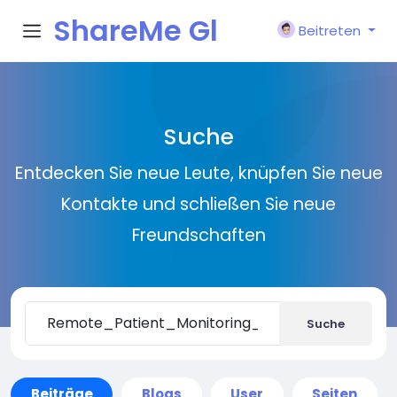
ShareMe Gl
Beitreten
obal
Suche
Entdecken Sie neue Leute, knüpfen Sie neue
Kontakte und schließen Sie neue
Freundschaften
Suche
Beiträge
Blogs
User
Seiten