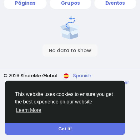
Páginas
Grupos
Eventos
No data to show
© 2026 ShareMe Global
Spanish
Términos
Privacidad
Contact Us
Support Center
Directorio
This website uses cookies to ensure you get
the best experience on our website
Learn More
Got It!