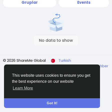
Gruplar
Events
No data to show
© 2026 ShareMe Global
Turkish
Koşullar
Gizlilik
Contact Us
Support Center
Rehber
This website uses cookies to ensure you get
the best experience on our website
Learn More
Got It!