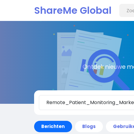
ShareMe Global
Ontdek nieuwe me
Berichten
Blogs
Gebruik